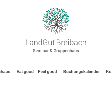
nhaus
Eat good – Feel good
Buchungskalender
Ko