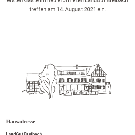
ersten Gäste im neu eröffneten LandGut Breibach
treffen am 14. August 2021 ein.
Hausadresse
LandGut Breibach